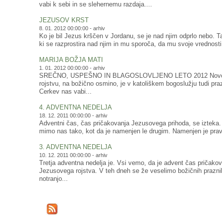
vabi k sebi in se slehernemu razdaja....
JEZUSOV KRST
8. 01. 2012 00:00:00 -
arhiv
Ko je bil Jezus krščen v Jordanu, se je nad njim odprlo nebo. T
ki se razprostira nad njim in mu sporoča, da mu svoje vrednosti
MARIJA BOŽJA MATI
1. 01. 2012 00:00:00 -
arhiv
SREČNO, USPEŠNO IN BLAGOSLOVLJENO LETO 2012 Novolet
rojstvu, na božično osmino, je v katoliškem bogoslužju tudi pra
Cerkev nas vabi...
4. ADVENTNA NEDELJA
18. 12. 2011 00:00:00 -
arhiv
Adventni čas, čas pričakovanja Jezusovega prihoda, se izteka. T
mimo nas tako, kot da je namenjen le drugim. Namenjen je prav
3. ADVENTNA NEDELJA
10. 12. 2011 00:00:00 -
arhiv
Tretja adventna nedelja je. Vsi vemo, da je advent čas pričako
Jezusovega rojstva. V teh dneh se že veselimo božičnih prazni
notranjo...