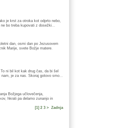
ako je krst za otroka kot odprto nebo,
 ne bo treba kupovati z dosežki...
ni dan, osmi dan po Jezusovem
znik Marije, svete Božje matere.
o ni bil kot kak drug čas, da bi šel
 nam, je za nas. Skoraj gotovo smo...
vanja Božjega učlovečenja,
kov, hkrati pa delamo zunanjo in
[1]
2
3
>
Zadnja