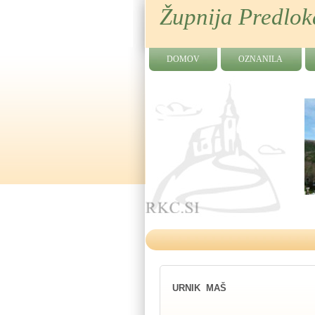
Župnija Predlok
DOMOV
OZNANILA
URNIK MAŠ