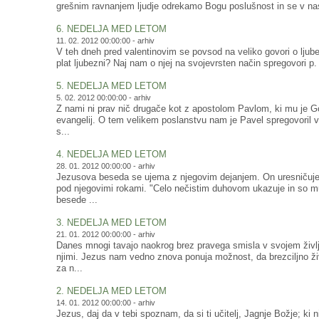
grešnim ravnanjem ljudje odrekamo Bogu poslušnost in se v nas
6. NEDELJA MED LETOM
11. 02. 2012 00:00:00 -
arhiv
V teh dneh pred valentinovim se povsod na veliko govori o ljube
plat ljubezni? Naj nam o njej na svojevrsten način spregovori p
5. NEDELJA MED LETOM
5. 02. 2012 00:00:00 -
arhiv
Z nami ni prav nič drugače kot z apostolom Pavlom, ki mu je G
evangelij. O tem velikem poslanstvu nam je Pavel spregovoril v 
s...
4. NEDELJA MED LETOM
28. 01. 2012 00:00:00 -
arhiv
Jezusova beseda se ujema z njegovim dejanjem. On uresničuje 
pod njegovimi rokami. "Celo nečistim duhovom ukazuje in so m
besede ...
3. NEDELJA MED LETOM
21. 01. 2012 00:00:00 -
arhiv
Danes mnogi tavajo naokrog brez pravega smisla v svojem življ
njimi. Jezus nam vedno znova ponuja možnost, da brezciljno ž
za n...
2. NEDELJA MED LETOM
14. 01. 2012 00:00:00 -
arhiv
Jezus, daj da v tebi spoznam, da si ti učitelj, Jagnje Božje; ki