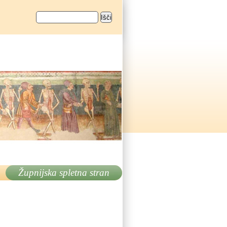
Išči
Iskalnik
Župnijska spletna stran