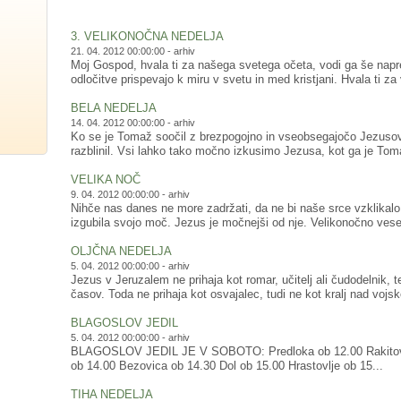
3. VELIKONOČNA NEDELJA
21. 04. 2012 00:00:00 -
arhiv
Moj Gospod, hvala ti za našega svetega očeta, vodi ga še napre
odločitve prispevajo k miru v svetu in med kristjani. Hvala ti za
BELA NEDELJA
14. 04. 2012 00:00:00 -
arhiv
Ko se je Tomaž soočil z brezpogojno in vseobsegajočo Jezusovo
razblinil. Vsi lahko tako močno izkusimo Jezusa, kot ga je Tomaž 
VELIKA NOČ
9. 04. 2012 00:00:00 -
arhiv
Nihče nas danes ne more zadržati, da ne bi naše srce vzklikalo 
izgubila svojo moč. Jezus je močnejši od nje. Velikonočno veselj
OLJČNA NEDELJA
5. 04. 2012 00:00:00 -
arhiv
Jezus v Jeruzalem ne prihaja kot romar, učitelj ali čudodelnik,
časov. Toda ne prihaja kot osvajalec, tudi ne kot kralj nad vojsk
BLAGOSLOV JEDIL
5. 04. 2012 00:00:00 -
arhiv
BLAGOSLOV JEDIL JE V SOBOTO: Predloka ob 12.00 Rakitove
ob 14.00 Bezovica ob 14.30 Dol ob 15.00 Hrastovlje ob 15...
TIHA NEDELJA