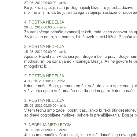
27. 03. 2012 00:00:00 -
arhiv
Ko je križ najtežji, nam je Bog najbolj blizu. To je treba doživet
molimo z njim, da bo jutro našega vstajenja zasluženo, radostno
4. POSTNA NEDELJA
20. 03. 2012 00:00:00 -
arhiv
Za verujočega prinaša evangelij težek, toda jasen odgovor na v
življenja in na to, kaj pomen, biti človek in biti bližnji. Prinaša 
3. POSTNA NEDELJA
15. 03. 2012 00:00:00 -
arhiv
Apostol Pavel nam v današnjem drugem berilu pravi: Judje nam
modrost, mi pa oznanjamo križanega Mesija! Ali ne govore te
mnogokrat b...
2. POSTNA NEDELJA
4. 03. 2012 00:00:00 -
arhiv
Kdor je našel Boga, premore en čut več, da lahko sprejema glob
v življenju oporo več, ima še ena tla pod nogami. Kdor je našel
1. POSTNA NEDELJA
25. 02. 2012 00:00:00 -
arhiv
V tem tednu smo začeli postni čas, lahko bi rekli štiridesetdne
so dnevi poglobljene molitve, pokore in premišljevanja. Bog je pr
7. NEDELJA MED LETOM
18. 02. 2012 00:00:00 -
arhiv
Jezus ima nadčloveško oblast, ki jo v luči današnjega evangelij