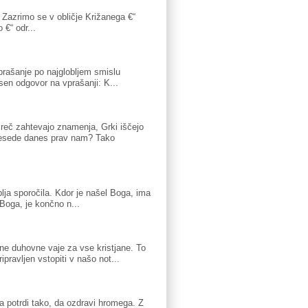
i. Zazrimo se v obličje Križanega €“
 €“ odr...
prašanje po najglobljem smislu
jasen odgovor na vprašanji: K...
reč zahtevajo znamenja, Grki iščejo
 besede danes prav nam? Tako
lja sporočila. Kdor je našel Boga, ima
 Boga, je končno n...
vne duhovne vaje za vse kristjane. To
ipravljen vstopiti v našo not...
a potrdi tako, da ozdravi hromega. Z