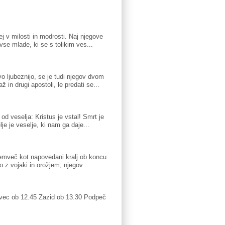
j v milosti in modrosti. Naj njegove
 vse mlade, ki se s tolikim ves...
 ljubeznijo, se je tudi njegov dvom
in drugi apostoli, le predati se...
od veselja: Kristus je vstal! Smrt je
e je veselje, ki nam ga daje...
 temveč kot napovedani kralj ob koncu
o z vojaki in orožjem; njegov...
c ob 12.45 Zazid ob 13.30 Podpeč