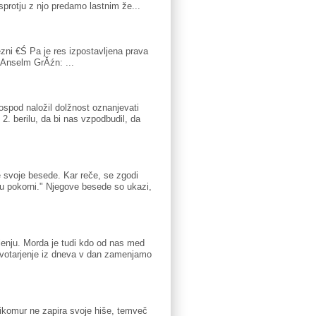
protju z njo predamo lastnim že...
zni €Ś Pa je res izpostavljena prava
. Anselm GrĂźn: ...
ospod naložil dolžnost oznanjevati
2. berilu, da bi nas vzpodbudil, da
svoje besede. Kar reče, se zgodi
u pokorni." Njegove besede so ukazi,
enju. Morda je tudi kdo od nas med
ivotarjenje iz dneva v dan zamenjamo
 nikomur ne zapira svoje hiše, temveč